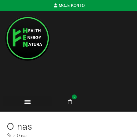
MOJE KONTO
0
O nas
>
O nas