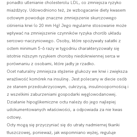
ponadto utlenianie cholesterolu LDL, co zmniejsza ryzyko
miażdżycy. Udowodniono też, że wzbogacanie diety kwasem
octowym powoduje znaczne zmniejszenie skurczowego
ciśnienia krwi (o 20 mm Hg) Jego regularne stosowanie może
wpływać na zmniejszenie czynników ryzyka chorób układu
sercowo-naczyniowego. Osoby, które spożywały sałatki z
octem minimum 5-6 razy w tygodniu charakteryzowały się
istotnie niższym ryzykiem choroby niedokrwiennej serca w
porównaniu z osobami, które jadły je rzadko.
Ocet naturalny zmniejsza stężenie glukozy we krwi i zwiększa
wrażliwość komórek na insulinę. Jest polecany w diecie osób
ze stanem przedcukrzycowym, cukrzycą, insulinoopornością i
z wszelkimi zaburzeniami gospodarki węglowodanowej.
Działanie hipoglikemiczne octu należy do jego najlepiej
udokumentowanych właściwości, a odpowiada za nie kwas
octowy.
Octy mogą się przyczyniać się do utraty nadmiernej tkanki
tłuszczowej, ponieważ, jak wspomniano wyżej, reguluje