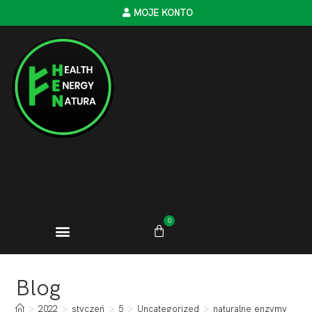
MOJE KONTO
0
Blog
>
2022
>
styczeń
>
5
>
Uncategorized
>
naturalne enzymy