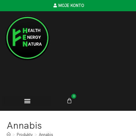
MOJE KONTO
0
Annabis
>
Produkty
>
Annabis