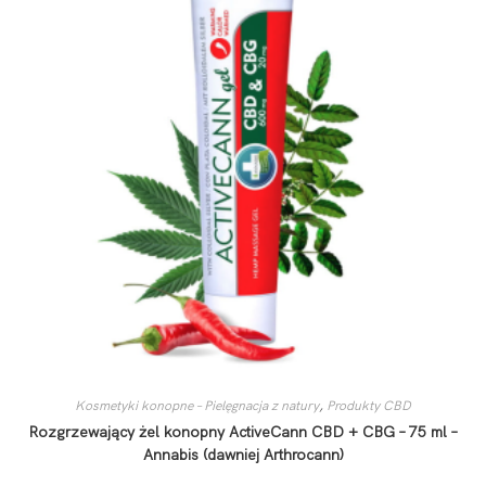
Kosmetyki konopne – Pielęgnacja z natury
,
Produkty CBD
Rozgrzewający żel konopny ActiveCann CBD + CBG – 75 ml –
Annabis (dawniej Arthrocann)