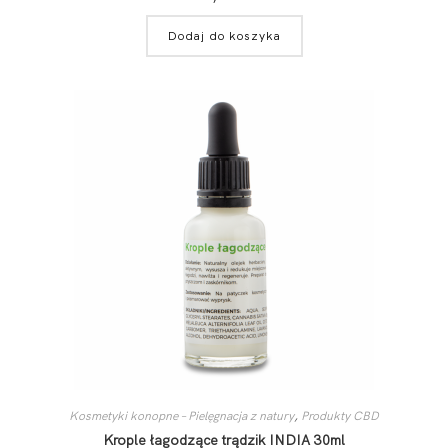
Dodaj do koszyka
Kosmetyki konopne – Pielęgnacja z natury
,
Produkty CBD
Krople łagodzące trądzik INDIA 30ml