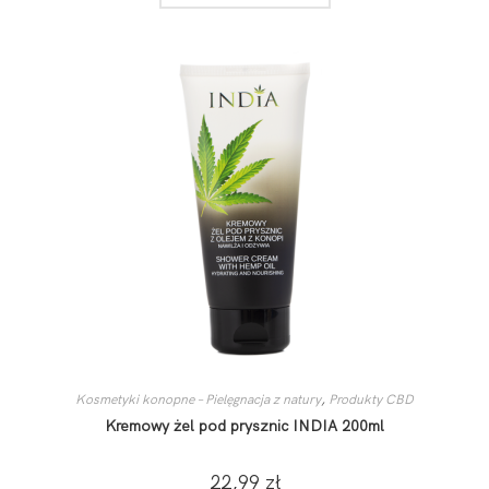
Kosmetyki konopne – Pielęgnacja z natury
,
Produkty CBD
Kremowy żel pod prysznic INDIA 200ml
22,99
zł