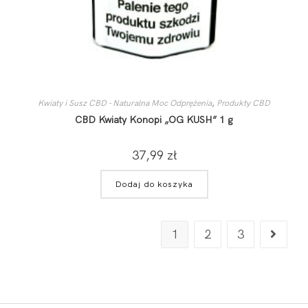
Kwiaty i Susz CBD - Naturalna Moc Odprężenia
,
Produkty CBD
CBD Kwiaty Konopi „OG KUSH” 1 g
37,99
zł
Dodaj do koszyka
1
2
3