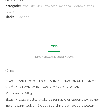
SKU:
eupho2
Kategorie:
Produkty CBD
,
Żywność konopna – Zdrowe smaki
natury
Marka:
Euphoria
OPIS
INFORMACJE DODATKOWE
Opis
CIASTECZKA COOKIES OF MIND Z NASIONAMI KONOPI
WŁÓKNISTYCH W POLEWIE CZEKOLADOWEJ
Masa netto: 58 g
Skład: – Baza ciastka (mąka pszenna, olej rzepakowy, cukier
inwertowany (cukier, środek spulchniający: wodorowęglan