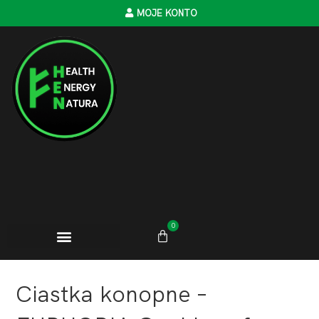
MOJE KONTO
0
Ciastka konopne –