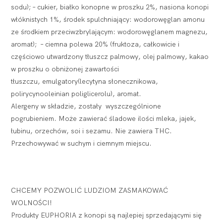
sodu); – cukier, białko konopne w proszku 2%, nasiona konopi
włóknistych 1%, środek spulchniający: wodorowęglan amonu
ze środkiem przeciwzbrylającym: wodorowęglanem magnezu,
aromat); – ciemna polewa 20% (fruktoza, całkowicie i
częściowo utwardzony tłuszcz palmowy, olej palmowy, kakao
w proszku o obniżonej zawartości
tłuszczu, emulgatory(lecytyna słonecznikowa,
polirycynooleinian poliglicerolu), aromat.
Alergeny w składzie, zostały wyszczególnione
pogrubieniem. Może zawierać śladowe ilości mleka, jajek,
łubinu, orzechów, soi i sezamu. Nie zawiera THC.
Przechowywać w suchym i ciemnym miejscu.
CHCEMY POZWOLIĆ LUDZIOM ZASMAKOWAĆ
WOLNOŚCI!
Produkty EUPHORIA z konopi są najlepiej sprzedającymi się