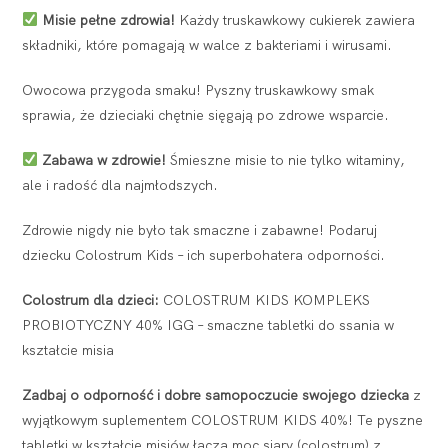
Misie pełne zdrowia!
Każdy truskawkowy cukierek zawiera
składniki, które pomagają w walce z bakteriami i wirusami.
Owocowa przygoda smaku! Pyszny truskawkowy smak
sprawia, że dzieciaki chętnie sięgają po zdrowe wsparcie.
Zabawa w zdrowie!
Śmieszne misie to nie tylko witaminy,
ale i radość dla najmłodszych.
Zdrowie nigdy nie było tak smaczne i zabawne! Podaruj
dziecku Colostrum Kids – ich superbohatera odporności.
Colostrum dla dzieci:
COLOSTRUM KIDS KOMPLEKS
PROBIOTYCZNY 40% IGG – smaczne tabletki do ssania w
kształcie misia
Zadbaj o odporność i dobre samopoczucie swojego dziecka
z
wyjątkowym suplementem COLOSTRUM KIDS 40%! Te pyszne
tabletki w kształcie misiów łączą moc siary (colostrum) z