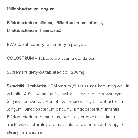
(Bifidobacterium longum,
Bifidobacterium bifidum, Bifidobacterium infantis,
Bifidobacterium rhamnosus)
RWS % zalecanego dziennego spożycia
COLOSTRUM –
Tabletki do ssania dla dzieci.
Suplement diety 60 tabletek po 1200mg
Składniki: 1 tabletka:
Colostrum /Siara (suma immunoglobulin
w białku 40%), witamina C, ekstrakt z czarnej rzodkwi, cynk
(diglicynian cynku), Kompleks probiotyczny (Bifidobacterium
longum, Bifidobacterium bifidum, Bifidobacterium infantis,
Bifidobacterium rhamnosus, sorbitol, proszek sublimatu
truskawek, naturalny aromat, substancje przeciwzbrylające:
stearynian wapnia.