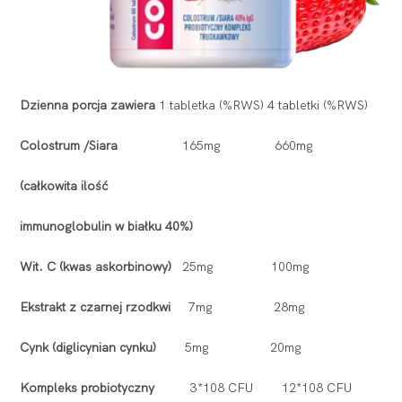
Dzienna porcja zawiera
1 tabletka (%RWS) 4 tabletki (%RWS)
Colostrum /Siara
165mg 660mg
(całkowita ilość
immunoglobulin w białku 40%)
Wit. C (kwas askorbinowy)
25mg 100mg
Ekstrakt z czarnej rzodkwi
7mg 28mg
Cynk (diglicynian cynku)
5mg 20mg
Kompleks probiotyczny
3*108 CFU 12*108 CFU