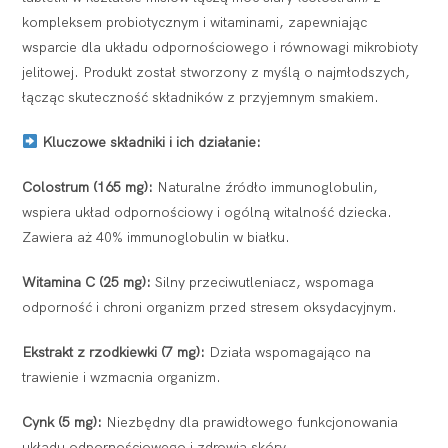
kompleksem probiotycznym i witaminami, zapewniając
wsparcie dla układu odpornościowego i równowagi mikrobioty
jelitowej. Produkt został stworzony z myślą o najmłodszych,
łącząc skuteczność składników z przyjemnym smakiem.
Kluczowe składniki i ich działanie:
Colostrum (165 mg):
Naturalne źródło immunoglobulin,
wspiera układ odpornościowy i ogólną witalność dziecka.
Zawiera aż 40% immunoglobulin w białku.
Witamina C (25 mg):
Silny przeciwutleniacz, wspomaga
odporność i chroni organizm przed stresem oksydacyjnym.
Ekstrakt z rzodkiewki (7 mg):
Działa wspomagająco na
trawienie i wzmacnia organizm.
Cynk (5 mg):
Niezbędny dla prawidłowego funkcjonowania
układu odpornościowego i zdrowia skóry.