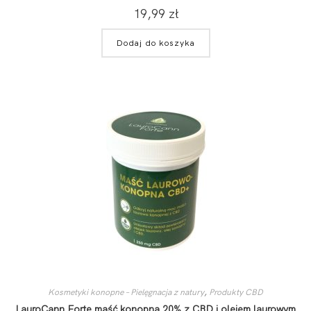
19,99
zł
Dodaj do koszyka
Kosmetyki konopne – Pielęgnacja z natury
,
Produkty CBD
LauroCann Forte maść konopna 20% z CBD i olejem laurowym