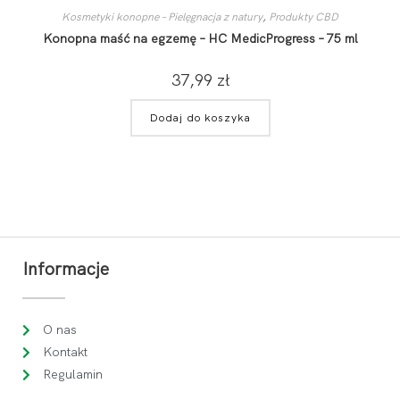
Kosmetyki konopne – Pielęgnacja z natury
,
Produkty CBD
Konopna maść na egzemę – HC MedicProgress – 75 ml
37,99
zł
Dodaj do koszyka
Informacje
O nas
Kontakt
Regulamin