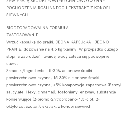
ZAWIERAJĄ ŚRODKI POWIERZCHNIOWO CZYNNE
POCHODZENIA ROŚLINNEGO I EKSTRAKT Z KONOPI
SIEWNYCH
BIODEGRADOWALNA FORMUŁA
ZASTOSOWANIE:
Wrzuć kapsułkę do pralki. JEDNA KAPSUŁKA – JEDNO
PRANIE, dozowanie na 4,5 kg tkaniny. W przypadku dużego
stopnia zabrudzeń i twardej wody zaleca się podwojenie
dawki.
Składniki/Ingredients: 15-30% anionowe środki
powierzchniowo czynne, 15-30% niejonowe środki
powierzchniowo czynne, <5% kompozycja zapachowa (Benzyl
salicylate, Hexyl cinnamal), fosfoniany, enzymy, substancje
konserwujące (2-bromo-2nitropropano-1,3-diol, 2-
oktyloizotiazolon), ekstrakt z konopi siewnych.