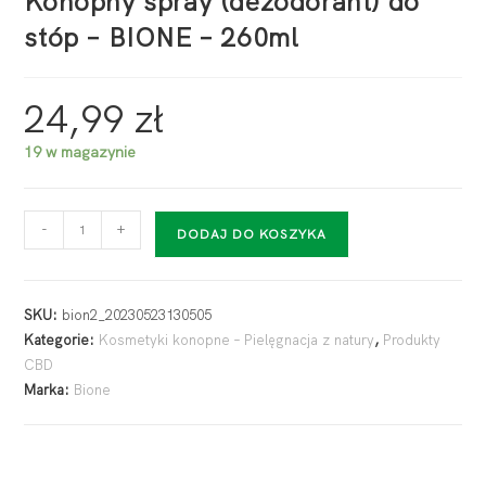
Konopny spray (dezodorant) do
stóp – BIONE – 260ml
24,99
zł
19 w magazynie
-
+
DODAJ DO KOSZYKA
SKU:
bion2_20230523130505
Kategorie:
Kosmetyki konopne – Pielęgnacja z natury
,
Produkty
CBD
Marka:
Bione