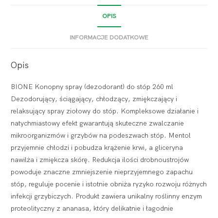
OPIS
INFORMACJE DODATKOWE
Opis
BIONE Konopny spray (dezodorant) do stóp 260 ml
Dezodorujący, ściągający, chłodzący, zmiękczający i
relaksujący spray ziołowy do stóp. Kompleksowe działanie i
natychmiastowy efekt gwarantują skuteczne zwalczanie
mikroorganizmów i grzybów na podeszwach stóp. Mentol
przyjemnie chłodzi i pobudza krążenie krwi, a gliceryna
nawilża i zmiękcza skórę. Redukcja ilości drobnoustrojów
powoduje znaczne zmniejszenie nieprzyjemnego zapachu
stóp, reguluje pocenie i istotnie obniża ryzyko rozwoju różnych
infekcji grzybiczych. Produkt zawiera unikalny roślinny enzym
proteolityczny z ananasa, który delikatnie i łagodnie