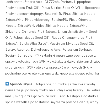
Isethionate, Stearic Acid, CI 77266, Parfum, Hippophae
Rhaimnoides Fruit Oil*, Pinus Sibirica Seed OilWH, Hippophae
Rhaimnoidesamidopropyl BetaineHR, Pinus Sibirica Needle
ExtractWH, Pineamidopropyl BetainePS, Picea Obovata
Needle ExtractWH, Abies Sibirica Needle ExtractWH,
Shizandra Chinensis Fruit Extract, Linum Usitatissimum Seed
Oil*, Rubus Idaeus Seed Oil*, Rubus Chamaemorus Fruit
Extract*, Betula Alba Juice*, Vaccinium Myrtillus Seed Oil,
Benzyl Alcohol, Dehydroacetic Acid, Potassium Sorbate,
Sodium Benzoate. (*) – składniki organiczne pochodzące z
upraw ekologicznych (WH) – ekstrakty z dziko zbieranych ziół
syberyjskich. (PS) – olejek z orzeszków piniowych (HR) –
pochodne olejku eterycznego z dzikiego ałtajskiego rokitnika
Sposób użycia:
Dołączoną do mydła gąbkę zwilż wodą i
nanieś za jej pomocą mydło na suchą skórę twarzy. Delikatnie
masuj skórę omijając okolice oczu i ust. Następnie dokładnie
spłucz wszelkie pozostałości mydła za pomocą ciepłej wody.