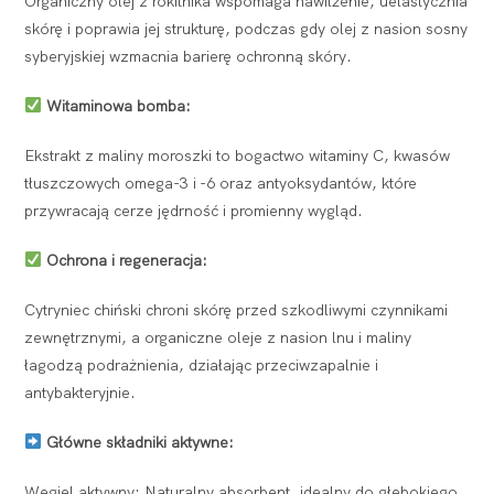
Organiczny olej z rokitnika wspomaga nawilżenie, uelastycznia
skórę i poprawia jej strukturę, podczas gdy olej z nasion sosny
syberyjskiej wzmacnia barierę ochronną skóry.
Witaminowa bomba:
Ekstrakt z maliny moroszki to bogactwo witaminy C, kwasów
tłuszczowych omega-3 i -6 oraz antyoksydantów, które
przywracają cerze jędrność i promienny wygląd.
Ochrona i regeneracja:
Cytryniec chiński chroni skórę przed szkodliwymi czynnikami
zewnętrznymi, a organiczne oleje z nasion lnu i maliny
łagodzą podrażnienia, działając przeciwzapalnie i
antybakteryjnie.
Główne składniki aktywne:
Węgiel aktywny: Naturalny absorbent, idealny do głębokiego