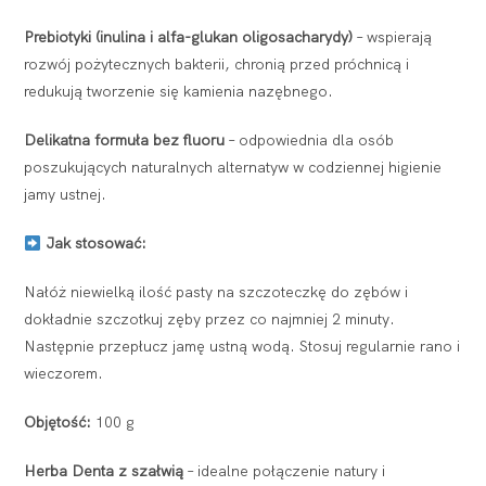
Prebiotyki (inulina i alfa-glukan oligosacharydy)
– wspierają
rozwój pożytecznych bakterii, chronią przed próchnicą i
redukują tworzenie się kamienia nazębnego.
Delikatna formuła bez fluoru
– odpowiednia dla osób
poszukujących naturalnych alternatyw w codziennej higienie
jamy ustnej.
Jak stosować:
Nałóż niewielką ilość pasty na szczoteczkę do zębów i
dokładnie szczotkuj zęby przez co najmniej 2 minuty.
Następnie przepłucz jamę ustną wodą. Stosuj regularnie rano i
wieczorem.
Objętość:
100 g
Herba Denta z szałwią
– idealne połączenie natury i