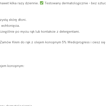
nawet kilka razy dziennie.
Testowany dermatologicznie – bez sztu
zystą skórę dłoni.
 wchłonięcia.
zczególnie po myciu rąk lub kontakcie z detergentami.
! Zamów Krem do rąk z olejem konopnym 5% Medicprogress i ciesz się
lejem konopnym: