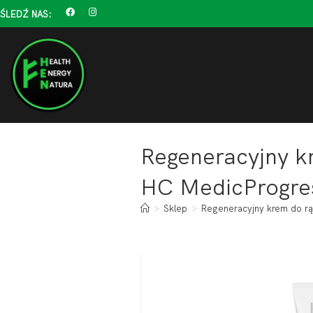
ŚLEDŹ NAS:
Regeneracyjny k
HC MedicProgre
>
Sklep
>
Regeneracyjny krem do rą