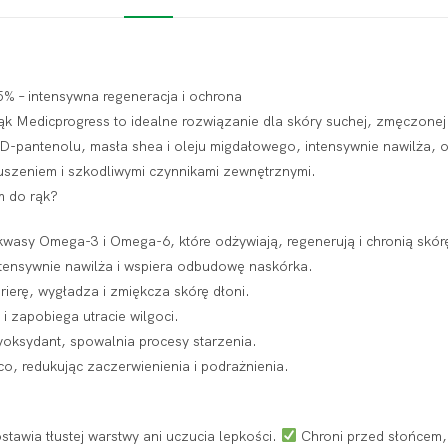
% – intensywna regeneracja i ochrona
ąk Medicprogress to idealne rozwiązanie dla skóry suchej, zmęczonej 
-pantenolu, masła shea i oleju migdałowego, intensywnie nawilża, od
uszeniem i szkodliwymi czynnikami zewnętrznymi.
m do rąk?
wasy Omega-3 i Omega-6, które odżywiają, regenerują i chronią skór
ntensywnie nawilża i wspiera odbudowę naskórka.
ierę, wygładza i zmiękcza skórę dłoni.
i zapobiega utracie wilgoci.
tyoksydant, spowalnia procesy starzenia.
o, redukując zaczerwienienia i podrażnienia.
stawia tłustej warstwy ani uczucia lepkości.
Chroni przed słońcem,