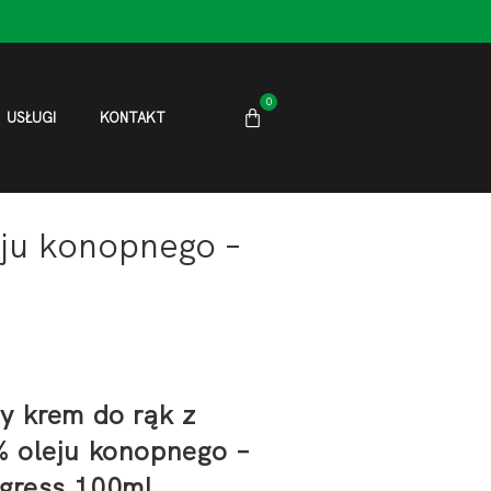
0
USŁUGI
KONTAKT
ju konopnego –
y krem do rąk z
 oleju konopnego –
gress 100ml