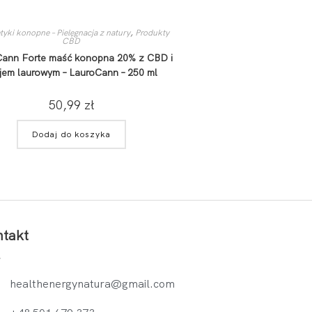
yki konopne – Pielęgnacja z natury
,
Produkty
CBD
ann Forte maść konopna 20% z CBD i
jem laurowym – LauroCann – 250 ml
50,99
zł
Dodaj do koszyka
takt
healthenergynatura@gmail.com