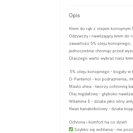
Opis
Krem do rąk z olejem konopnym 5
Odżywczy i nawilżający krem do r
zawartości 5% oleju konopnego, D
jednocześnie chroniąc przed wys
Dlaczego warto wybrać nasz kre
5% oleju konopnego – bogaty w k
D-Pantenol – koi podrażnienia, i
Masło shea – tworzy ochronną bar
Olej migdałowy – głęboko nawilża 
Witamina E – działa jako silny an
Kwas kanabidiolowy – działa kojąc
Ochrona i komfort na co dzień
Szybko się wchłania – nie pozo