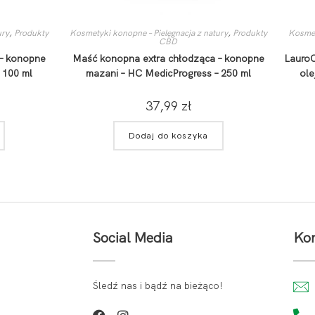
ury
,
Produkty
Kosmetyki konopne – Pielęgnacja z natury
,
Produkty
Kosmet
CBD
 – konopne
Maść konopna extra chłodząca – konopne
LauroC
 100 ml
mazani – HC MedicProgress – 250 ml
ole
37,99
zł
Dodaj do koszyka
Social Media
Kon
Śledź nas i bądź na bieżąco!