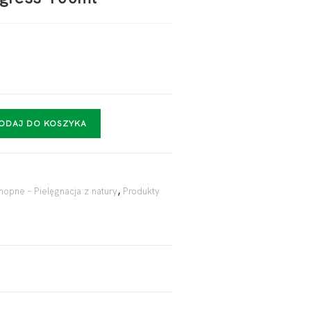
ODAJ DO KOSZYKA
opne – Pielęgnacja z natury
,
Produkty