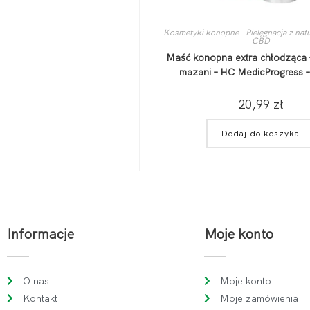
Kosmetyki konopne – Pielęgnacja z nat
CBD
Maść konopna extra chłodząca
mazani – HC MedicProgress –
20,99
zł
Dodaj do koszyka
Informacje
Moje konto
O nas
Moje konto
Kontakt
Moje zamówienia