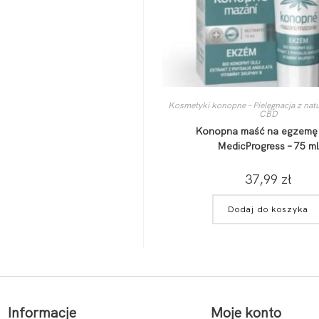
Kosmetyki konopne – Pielęgnacja z nat
CBD
Konopna maść na egzemę
MedicProgress – 75 m
37,99
zł
Dodaj do koszyka
Informacje
Moje konto