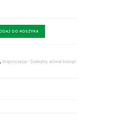
ODAJ DO KOSZYKA
,
Waporyzacja – Delikatny aromat konopi