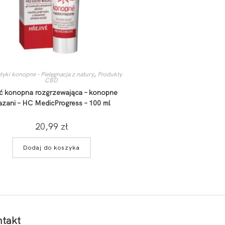
yki konopne – Pielęgnacja z natury
,
Produkty
CBD
 konopna rozgrzewająca – konopne
zani – HC MedicProgress – 100 ml
20,99
zł
Dodaj do koszyka
takt