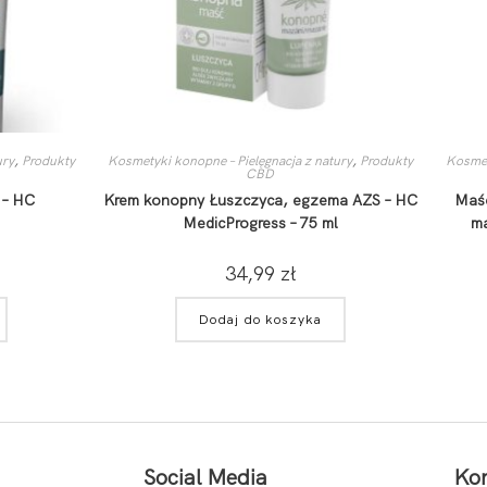
ury
,
Produkty
Kosmetyki konopne – Pielęgnacja z natury
,
Produkty
Kosmet
CBD
 – HC
Krem konopny Łuszczyca, egzema AZS – HC
Maść
l
MedicProgress – 75 ml
ma
34,99
zł
Dodaj do koszyka
Social Media
Kon