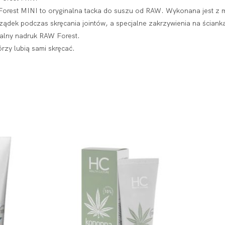
orest MINI to oryginalna tacka do suszu od RAW. Wykonana jest z me
ządek podczas skręcania jointów, a specjalne zakrzywienia na ściank
alny nadruk RAW Forest.
órzy lubią sami skręcać.