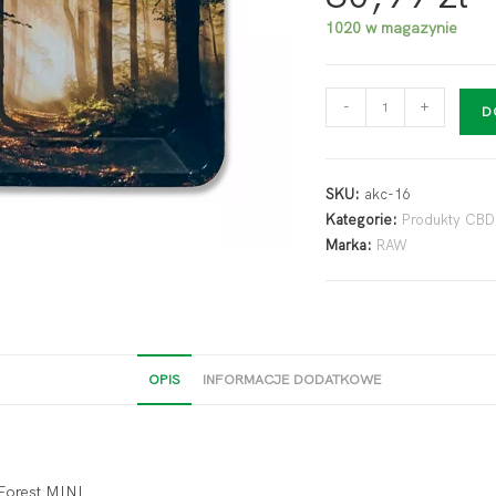
1020 w magazynie
-
+
D
SKU:
akc-16
Kategorie:
Produkty CBD
Marka:
RAW
OPIS
INFORMACJE DODATKOWE
Forest MINI