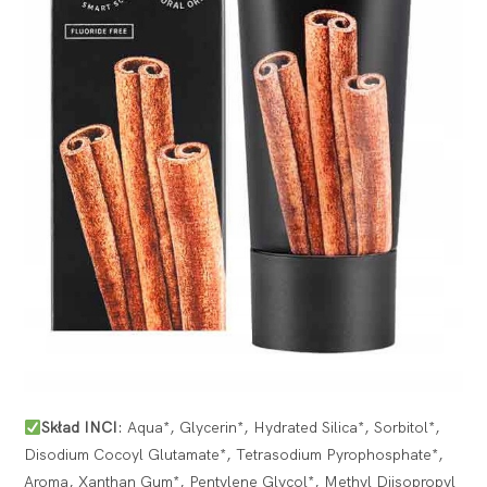
Skład INCI
: Aqua*, Glycerin*, Hydrated Silica*, Sorbitol*,
Disodium Cocoyl Glutamate*, Tetrasodium Pyrophosphate*,
Aroma, Xanthan Gum*, Pentylene Glycol*, Methyl Diisopropyl