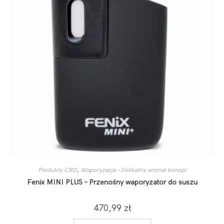
Produkty CBD
,
Waporyzacja – Delikatny aromat konopi
Fenix MINI PLUS – Przenośny waporyzator do suszu
470,99
zł