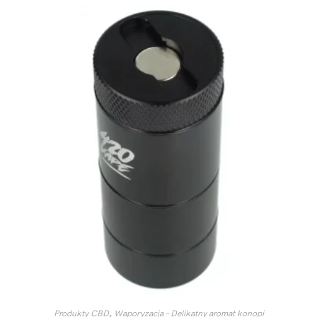
Produkty CBD
,
Waporyzacja – Delikatny aromat konopi