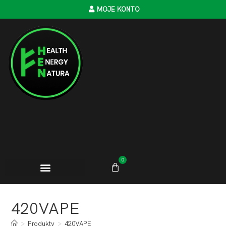
MOJE KONTO
0
420VAPE
>
Produkty
>
420VAPE