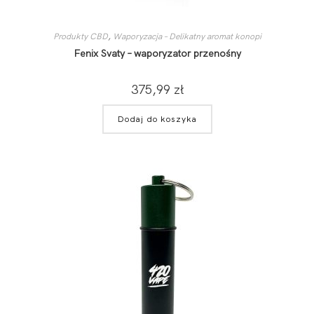
Produkty CBD
,
Waporyzacja – Delikatny aromat konopi
Fenix Svaty – waporyzator przenośny
375,99
zł
Dodaj do koszyka