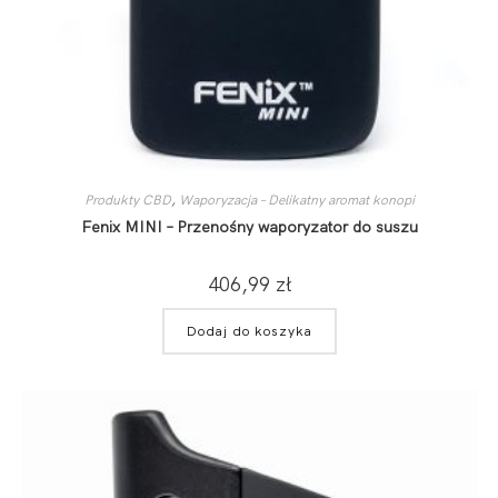
Produkty CBD
,
Waporyzacja – Delikatny aromat konopi
Fenix MINI – Przenośny waporyzator do suszu
406,99
zł
Dodaj do koszyka