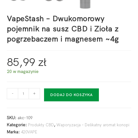
VapeStash – Dwukomorowy
pojemnik na susz CBD i Zioła z
pogrzebaczem i magnesem ~4g
85,99
zł
20 w magazynie
-
+
DODAJ DO KOSZYKA
SKU:
akc-109
Kategorie:
Produkty CBD
,
Waporyzacja – Delikatny aromat konopi
Marka:
420VAPE