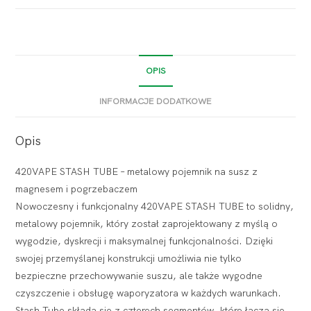
OPIS
INFORMACJE DODATKOWE
Opis
420VAPE STASH TUBE – metalowy pojemnik na susz z
magnesem i pogrzebaczem
Nowoczesny i funkcjonalny 420VAPE STASH TUBE to solidny,
metalowy pojemnik, który został zaprojektowany z myślą o
wygodzie, dyskrecji i maksymalnej funkcjonalności. Dzięki
swojej przemyślanej konstrukcji umożliwia nie tylko
bezpieczne przechowywanie suszu, ale także wygodne
czyszczenie i obsługę waporyzatora w każdych warunkach.
Stash Tube składa się z czterech segmentów, które łączą się