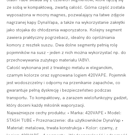
ze sobą w kompaktową, zwartą całość. Górna część została
wyposażona w mocny magnes, pozwalający na łatwe zdjęcie
nagrzanej kapy DynaVapa, a także na wykorzystanie zakrętki
jako stojaka do chłodzenia waporyzatora. Kolejny segment
zawiera praktyczny pogrzebacz, idealny do opróżniania
komory z resztek suszu. Dwa dolne segmenty pełnią rolę
pojemników na susz – jeden z nich można wykorzystać np. do
przechowywania zużytego materiału (ABV).
Całość wykonana jest z trwałego metalu w eleganckim,
czarnym kolorze oraz sygnowana logiem 420VAPE. Pojemnik
jest wodoszczelny i odporny na przenikanie zapachów, co
gwarantuje pełną dyskrecję i bezpieczeństwo podczas
transportu. To kompaktowy, a zarazem wielofunkcyjny gadżet,
który doceni każdy miłośnik waporyzacji.
Najważniejsze cechy produktu: • Marka: 420VAPE • Model:
STASH TUBE • Przeznaczenie: dla użytkowników DynaVap •
Materiał: metalowa, trwała konstrukcja • Kolor: czarny, z