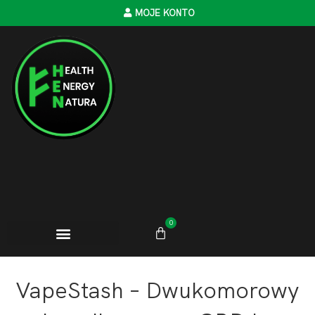
MOJE KONTO
0
VapeStash – Dwukomorowy