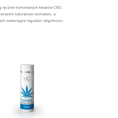
5 g ręcznie trymowanych kwiatów CBD.
a zarazem naturalnym aromatem, a
k zawierające regulator wilgotności.