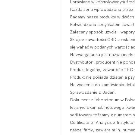
Uprawiane w kontrolowanym środo
Każda seria wprowadzona przez na
Badamy nasze produkty w dwóch n
Potwierdzona certyfikatem za
Zalecany sposób użycia – wapory
Skrajne zawartości CBD z ostatni
się wahać w podanych wartościac
Nazwa gatunku jest nazwą marke
Dystrybutor i producent nie pon
Produkt legalny, zawartość THC
Produkt nie posiada działania p
Na życzenie do zamówienia deta
Sprawozdanie z Badań.
Dokument z laboratorium w Polsc
tetrahydrokannabinolowego (kwas
serii towaru tożsamy z numerem 
Certificate of Analysis z Instytu
naszej firmy, zawiera m.in. num