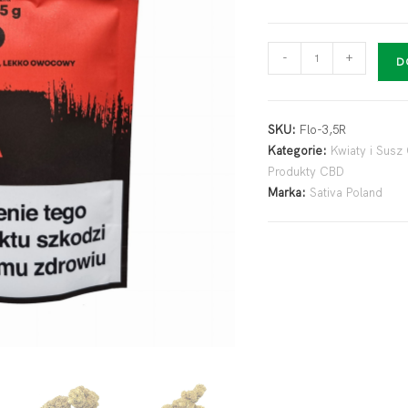
-
+
D
SKU:
Flo-3,5R
Kategorie:
Kwiaty i Susz
Produkty CBD
Marka:
Sativa Poland