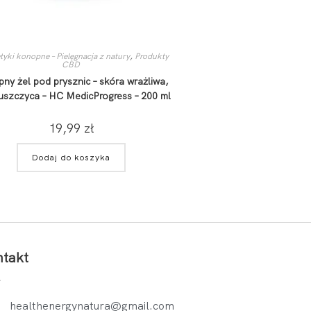
yki konopne – Pielęgnacja z natury
,
Produkty
CBD
ny żel pod prysznic – skóra wrażliwa,
uszczyca – HC MedicProgress – 200 ml
19,99
zł
Dodaj do koszyka
takt
healthenergynatura@gmail.com