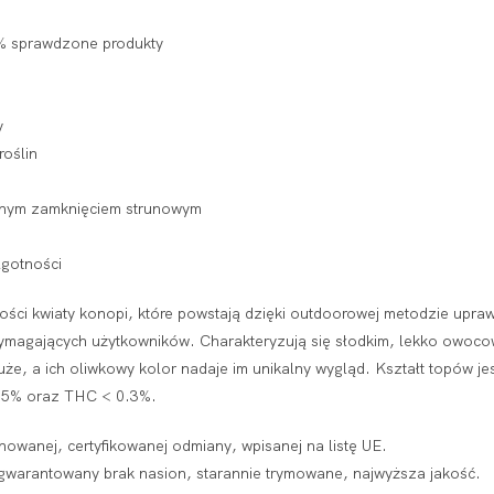
0% sprawdzone produkty
y
roślin
dnym zamknięciem strunowym
lgotności
ości kwiaty konopi, które powstają dzięki outdoorowej metodzie upra
wymagających użytkowników. Charakteryzują się słodkim, lekko owo
że, a ich oliwkowy kolor nadaje im unikalny wygląd. Kształt topów jest
15% oraz THC < 0.3%.
owanej, certyfikowanej odmiany, wpisanej na listę UE.
 gwarantowany brak nasion, starannie trymowane, najwyższa jakość.