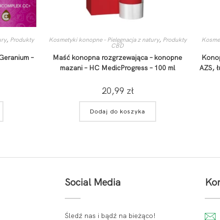
ury
,
Produkty
Kosmetyki konopne – Pielęgnacja z natury
,
Produkty
Kosmet
CBD
Geranium –
Maść konopna rozgrzewająca – konopne
Konop
mazani – HC MedicProgress – 100 ml
AZS, ł
20,99
zł
Dodaj do koszyka
Social Media
Kon
Śledź nas i bądź na bieżąco!