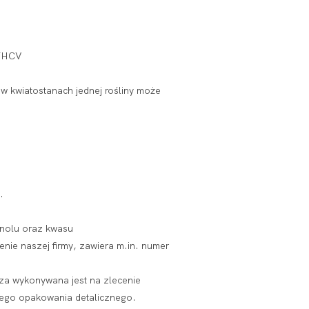
 THCV
w kwiatostanach jednej rośliny może
.
inolu oraz kwasu
ie naszej firmy, zawiera m.in. numer
liza wykonywana jest na zlecenie
dego opakowania detalicznego.