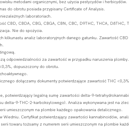
wisku metodami organicznymi, bez użycia pestycydów i herbicydów.
s do obrotu posiada przypisany Certificate of Analysis.
iezależnych laboratoriach.
wartość CBD, CBDA, CBG, CBGA, CBN, CBC, D9THC, THCA, D8THC,
zacja. Nie do spożycia.
ch kilkunastu analiz laboratoryjnych danego gatunku. Zawartość CBD 
h.
tingową.
oszą odpowiedzialności za zawartość w przypadku naruszenia plomby.
 <0,3%, dopuszczony do obrotu.
sychoaktywnego.
licznego dołączamy dokumenty potwierdzające zawartość THC <0,3%
e, potwierdzający legalną sumę zawartości delta-9-tetrahydrokannab
u delta-9-THC-2-karboksylowego). Analiza wykonywana jest na zlecen
serii umieszczonym na plombie każdego opakowania detalicznego.
tu w Wiedniu. Certyfikat potwierdzający zawartości kannabinoidów, ana
er serii towaru tożsamy z numerem serii umieszczonym na plombie każ