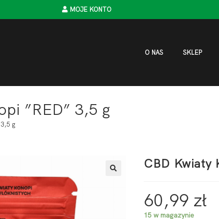
MOJE KONTO
O NAS
SKLEP
pi ”RED” 3,5 g
3,5 g
CBD Kwiaty 
60,99
zł
15 w magazynie