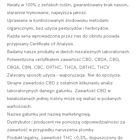
Kwiaty w 100% z żeńskich roślin, gwarantowany brak nasion,
starannie trymowane, najwyższa jakość.
Uprawiane w kontrolowanym środowisku metodami
organicznymi, bez użycia pestycydów i herbicydów.
Każda seria wprowadzona przez nas do obrotu posiada
przypisany Certificate of Analysis.
Badamy nasze produkty w dwóch niezależnych laboratoriach.
Potwierdzona certyfikatem zawartość CBD, CBDA, CBG,
CBGA, CBN, CBC, D9THC, THCA, D8THC, THCV
Zalecany sposób użycia – waporyzacja. Nie do spożycia.
Skrajne zawartości CBD z ostatnich kilkunastu analiz
laboratoryjnych danego gatunku. Zawartość CBD w
kwiatostanach jednej rośliny może się wahać w podanych
wartościach.
Nazwa gatunku jest nazwą marketingową.
Dystrybutor i producent nie ponoszą odpowiedzialności za
zawartość w przypadku naruszenia plomby.
Produkt legalny, zawartość THC <0,3%, dopuszczony do