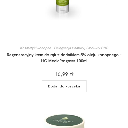
Kosmetyki konopne – Pielęgnacja z natury
,
Produkty CBD
Regeneracyjny krem do rąk z dodatkiem 5% oleju konopnego –
HC MedicProgress 100ml
16,99
zł
Dodaj do koszyka