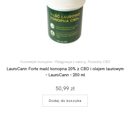
Kosmetyki konopne – Pielęgnacja z natury
,
Produkty CBD
LauroCann Forte maść konopna 20% z CBD i olejem laurowym
– LauroCann – 250 ml
50,99
zł
Dodaj do koszyka