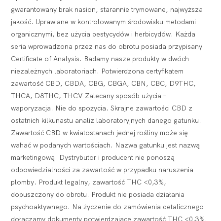
gwarantowany brak nasion, starannie trymowane, najwyższa
jakość. Uprawiane w kontrolowanym środowisku metodami
organicznymi, bez użycia pestycydów i herbicydów. Każda
seria wprowadzona przez nas do obrotu posiada przypisany
Certificate of Analysis. Badamy nasze produkty w dwóch
niezależnych laboratoriach. Potwierdzona certyfikatem
zawartość CBD, CBDA, CBG, CBGA, CBN, CBC, D9THC,
THCA, D8THC, THCV Zalecany sposób użycia –
waporyzacja. Nie do spożycia. Skrajne zawartości CBD z
ostatnich kilkunastu analiz laboratoryjnych danego gatunku.
Zawartość CBD w kwiatostanach jednej rośliny może się
wahać w podanych wartościach. Nazwa gatunku jest nazwą
marketingową. Dystrybutor i producent nie ponoszą
odpowiedzialności za zawartość w przypadku naruszenia
plomby. Produkt legalny, zawartość THC <0,3%,
dopuszczony do obrotu. Produkt nie posiada działania
psychoaktywnego. Na życzenie do zamówienia detalicznego
dołączamy dokumenty potwierdzające zawartość THC <0,3%.