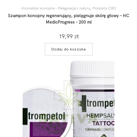
Kosmetyki konopne – Pielęgnacja z natury
,
Produkty CBD
Szampon konopny regenerujący, pielęgnuje skórę głowy – HC
MedicProgress – 200 ml
19,99
zł
Dodaj do koszyka