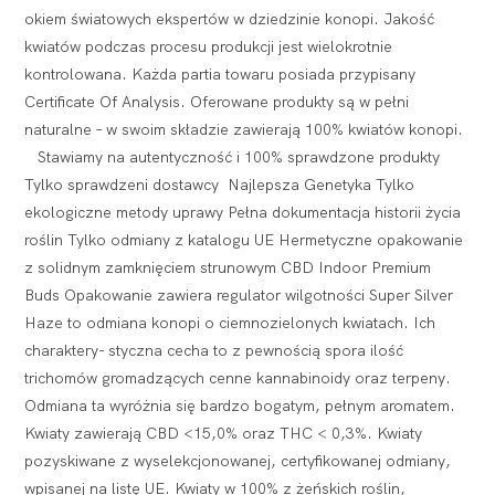
okiem światowych ekspertów w dziedzinie konopi. Jakość
kwiatów podczas procesu produkcji jest wielokrotnie
kontrolowana. Każda partia towaru posiada przypisany
Certificate Of Analysis. Oferowane produkty są w pełni
naturalne – w swoim składzie zawierają 100% kwiatów konopi.
Stawiamy na autentyczność i 100% sprawdzone produkty
Tylko sprawdzeni dostawcy Najlepsza Genetyka Tylko
ekologiczne metody uprawy Pełna dokumentacja historii życia
roślin Tylko odmiany z katalogu UE Hermetyczne opakowanie
z solidnym zamknięciem strunowym CBD Indoor Premium
Buds Opakowanie zawiera regulator wilgotności Super Silver
Haze to odmiana konopi o ciemnozielonych kwiatach. Ich
charaktery- styczna cecha to z pewnością spora ilość
trichomów gromadzących cenne kannabinoidy oraz terpeny.
Odmiana ta wyróżnia się bardzo bogatym, pełnym aromatem.
Kwiaty zawierają CBD <15,0% oraz THC < 0,3%. Kwiaty
pozyskiwane z wyselekcjonowanej, certyfikowanej odmiany,
wpisanej na listę UE. Kwiaty w 100% z żeńskich roślin,