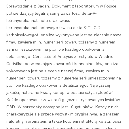
Sprawozdanie z Badań. Dokument z laboratorium w Polsce,
potwierdzający legalną sumę zawartości delta-9-
tetrahydrokannabinolu oraz kwasu
tetrahydrokannabinolowego (kwasu delta-9-THC-2-
karboksylowego). Analiza wykonywana jest na zlecenie naszej
firmy, zawiera m.in. numer serii towaru tożsamy z numerem
serii umieszczonym na plombie każdego opakowania
detalicznego. Certificate of Analysis z Instytutu w Wiedniu.
Certyfikat potwierdzający zawartości kannabinoidów, analiza
wykonywana jest na zlecenie naszej firmy, zawiera m.in.
numer serii towaru tożsamy z numerem serii umieszczonym na
plombie każdego opakowania detalicznego. Najwyższej
jakości, naturalne kwiaty konopi w postaci całych „topów”.
Każde opakowanie zawiera 5 g ręcznie trymowanych kwiatów
CBD. W sprzedaży dostępne jest 10 gatunków. Każdy z nich
charakteryzuje się przede wszystkim oryginalnym, a zarazem
naturalnym aromatem, a także kolorem i strukturą kwiatu. Susz
konopny zapakowany jest w hermetyczne opakowanie typu