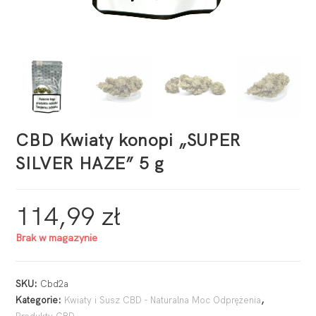
CBD Kwiaty konopi „SUPER
SILVER HAZE” 5 g
114,99
zł
Brak w magazynie
SKU:
Cbd2a
Kategorie:
Kwiaty i Susz CBD - Naturalna Moc Odprężenia
,