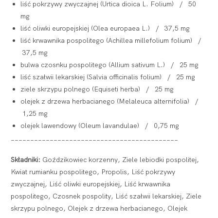
liść pokrzywy zwyczajnej (Urtica dioica L. Folium) / 50
mg
liść oliwki europejskiej (Olea europaea L.) / 37,5 mg
liść krwawnika pospolitego (Achillea millefolium folium) /
37,5 mg
bulwa czosnku pospolitego (Allium sativum L.) / 25 mg
liść szałwii lekarskiej (Salvia officinalis folium) / 25 mg
ziele skrzypu polnego (Equiseti herba) / 25 mg
olejek z drzewa herbacianego (Melaleuca alternifolia) /
1,25 mg
olejek lawendowy (Oleum lavandulae) / 0,75 mg
___________________________________________
Składniki:
Goździkowiec korzenny, Ziele lebiodki pospolitej,
Kwiat rumianku pospolitego, Propolis, Liść pokrzywy
zwyczajnej, Liść oliwki europejskiej, Liść krwawnika
pospolitego, Czosnek pospolity, Liść szałwii lekarskiej, Ziele
skrzypu polnego, Olejek z drzewa herbacianego, Olejek