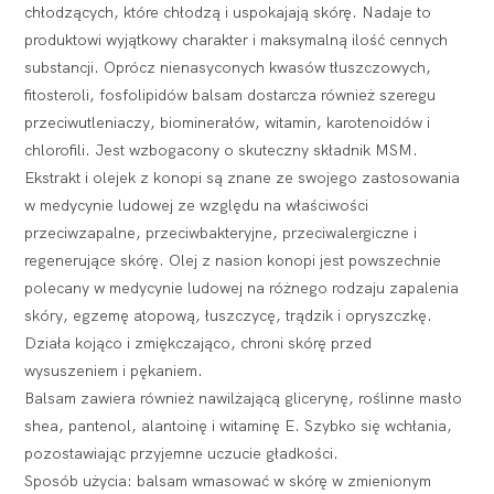
chłodzących, które chłodzą i uspokajają skórę. Nadaje to
produktowi wyjątkowy charakter i maksymalną ilość cennych
substancji. Oprócz nienasyconych kwasów tłuszczowych,
fitosteroli, fosfolipidów balsam dostarcza również szeregu
przeciwutleniaczy, biominerałów, witamin, karotenoidów i
chlorofili. Jest wzbogacony o skuteczny składnik MSM.
Ekstrakt i olejek z konopi są znane ze swojego zastosowania
w medycynie ludowej ze względu na właściwości
przeciwzapalne, przeciwbakteryjne, przeciwalergiczne i
regenerujące skórę. Olej z nasion konopi jest powszechnie
polecany w medycynie ludowej na różnego rodzaju zapalenia
skóry, egzemę atopową, łuszczycę, trądzik i opryszczkę.
Działa kojąco i zmiękczająco, chroni skórę przed
wysuszeniem i pękaniem.
Balsam zawiera również nawilżającą glicerynę, roślinne masło
shea, pantenol, alantoinę i witaminę E. Szybko się wchłania,
pozostawiając przyjemne uczucie gładkości.
Sposób użycia: balsam wmasować w skórę w zmienionym