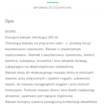
INFORMACJE DODATKOWE
Opis
BIONE
Konopny balsam chłodzący 200 ml
Chłodzący balsam na zmęczone ciało – z „końską mocą”
kasztanowca i żywokostu. Balsam o uniwersalnym
zastosowaniu. Ekstrakt z kasztanowca, żywokostu, mentol,
kamfora, eukaliptus, boswellia i inne składniki działają
odprężająco na układ mięśniowo-szkieletowy.
Balsam służy do relaksacyjnego masażu skóry w okolicach
stawów, przy zmęczonych i ciężkich nogach, sztywności
mięśni, do masażu naciągniętych ścięgien i przy różnych
kontuzjach. Podczas masażu skóra i inne tkanki zwiększają
ukrwienie, uwalniane jest napięcie mięśniowe.
Balsam konopny zawiera synergiczną kombinację składników