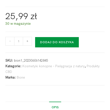
25,99
zł
30 w magazynie
-
+
DODAJ DO KOSZYKA
SKU:
bion1_20230606142845
Kategorie:
Kosmetyki konopne – Pielęgnacja z natury
,
Produkty
CBD
Marka:
Bione
OPIS