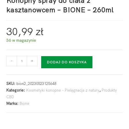
Konopny spray do ciała z
kasztanowcem – BIONE – 260ml
30,99
zł
36 w magazynie
-
+
DODAJ DO KOSZYKA
SKU:
bion2_20230523125648
Kategorie:
Kosmetyki konopne – Pielęgnacja z natury
,
Produkty
CBD
Marka:
Bione