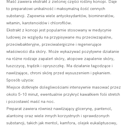
Maść zawiera ekstrakt z zielonej części rośliny konopi. Daje
to preparatowi unikalność i maksymalną ilość cennych
substancji. Zapewnia wiele antyoksydantów, biominerałów,
witamin, karotenoidów i chlorofilów.
Ekstrakt z konopi jest popularnie stosowany w medycynie
ludowej ze względu na przypisywane mu przeciwzapalne,
przeciwbakteryjne, przeciwalergiczne i regenerujące
właściwości dla skóry. Może wykazywać pozytywne działanie
na różne rodzaje zapaleń skóry, atopowe zapalenie skóry,
łuszczycę, trądzik i opryszczkę. Ma działanie łagodzące i
nawilżające, chroni skórę przed wysuszeniem i pękaniem.
Sposób użycia:
Miejsce dotknięte dolegliwościami intensywnie masować przez
około 5-10 minut, ewentualnie przykryć kawałkiem folii stretch
i pozostawić maść na noc.
Preparat zawiera również nawilżający glicerynę, pantenol,
alantoinę oraz wiele innych korzystnych i sprawdzonych
substancji, takich jak mentol, kamfora, olejek eukaliptusowy,